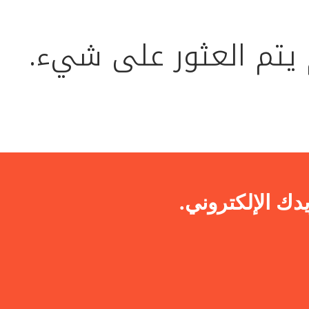
 يتم العثور على شيء.
دك الإلكتروني.